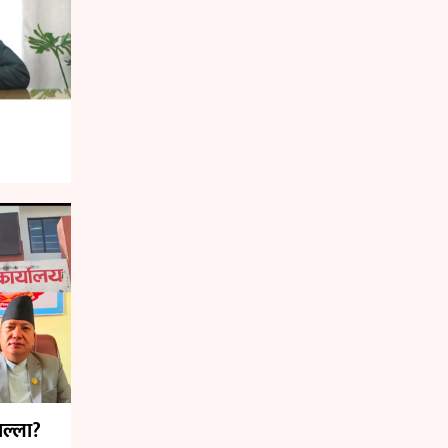
ाल्ला?