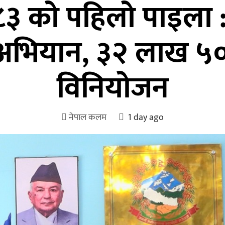
८३ को पहिलो पाइला : ह
ाअभियान, ३२ लाख ५०
विनियोजन
नेपाल कलम
1 day ago