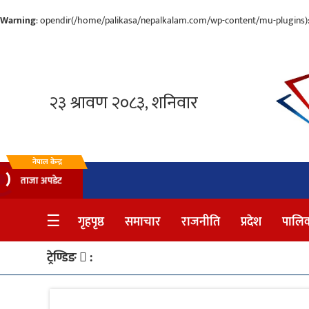
Warning
: opendir(/home/palikasa/nepalkalam.com/wp-content/mu-plugins): f
गृहपृष्ठ
समाचार
राजनीति
प्रदेश
नेपाल केन्द्र
ताजा अपडेट
पालिका
☰
गृहपृष्ठ
समाचार
राजनीति
प्रदेश
पालि
अन्तर्वार्ता
मनोरञ्जन
ट्रेण्डिङ
:
साहित्य