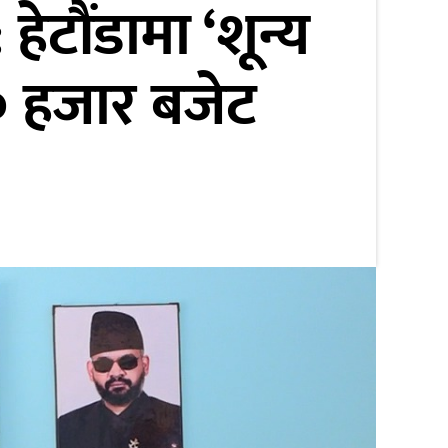
ेटौंडामा ‘शून्य
 हजार बजेट