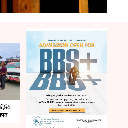
ैदेखि
 खपत