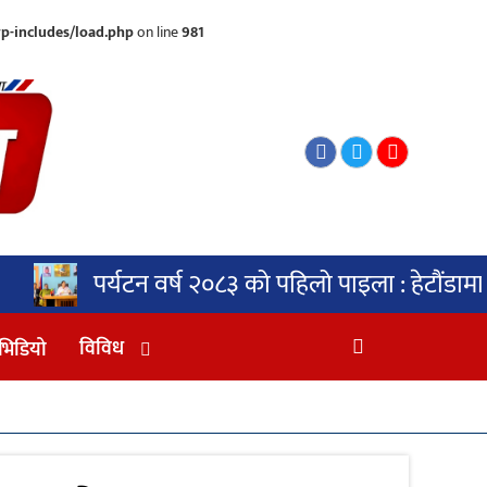
p-includes/load.php
on line
981
 वर्ष २०८३ को पहिलो पाइला : हेटौंडामा ‘शून्य फोहोर
विविध
भिडियो