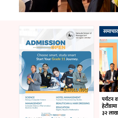
समाचा
पर्यटन 
हेटौंडाम
३२ लाख