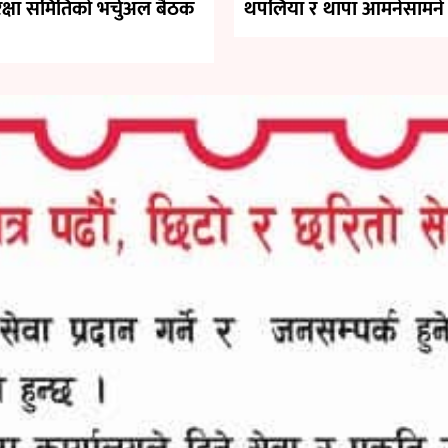
ुरक्षा समितिको भर्चुअल बैठक
थपलिया र थापा आमनेसामने