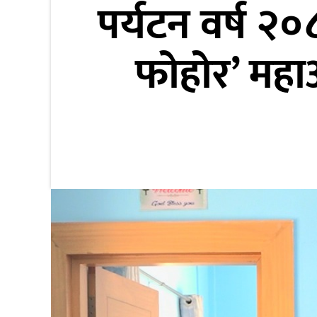
पर्यटन वर्ष २०
आर्थिक
खेलकुद
फोहोर’ मह
भिडियो
विविध