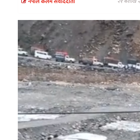
२१ बैशाख 
नेपाल कलम संवाददाता