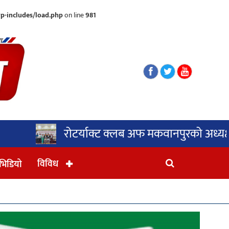
p-includes/load.php
on line
981
र्याक्ट क्लब अफ मकवानपुरको अध्यक्षमा सुजन राई
विविध
भिडियो