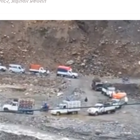
२०८२, आईतवार प्रकाशित