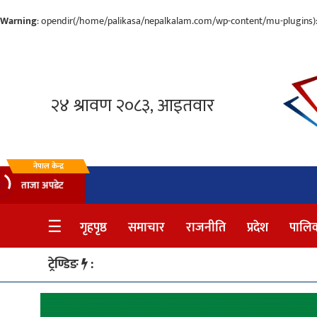
Warning
: opendir(/home/palikasa/nepalkalam.com/wp-content/mu-plugins): f
गृहपृष्ठ
समाचार
राजनीति
प्रदेश
नेपाल केन्द्र
ताजा अपडेट
पालिका
☰
गृहपृष्ठ
समाचार
राजनीति
प्रदेश
पालि
अन्तर्वार्ता
मनोरञ्जन
ट्रेण्डिङ
:
साहित्य