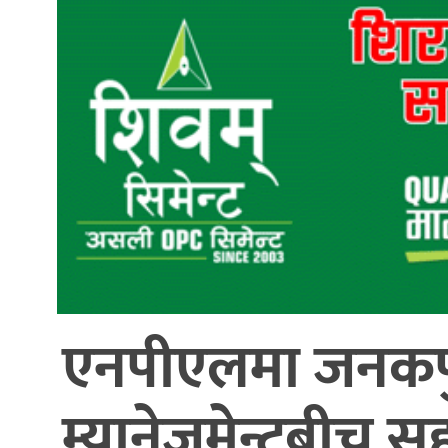
आर्थिक
खेलकुद
भिडियो
विविध
एनपीएलमा जनकपुर 
म्यानेजमेन्टबीच