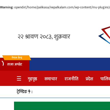
Warning
: opendir(/home/palikasa/nepalkalam.com/wp-content/mu-plugins): f
गृहपृष्ठ
समाचार
राजनीति
प्रदेश
नेपाल केन्द्र
ताजा अपडेट
पालिका
☰
गृहपृष्ठ
समाचार
राजनीति
प्रदेश
पालि
अन्तर्वार्ता
मनोरञ्जन
ट्रेण्डिङ
:
साहित्य