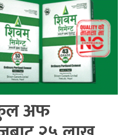
्कुल अफ
लेजबाट २५ लाख