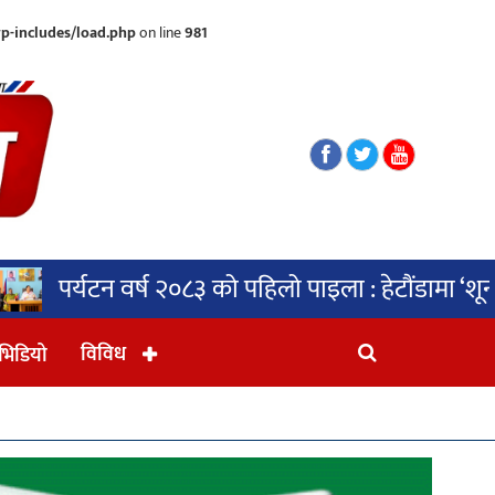
p-includes/load.php
on line
981
२०८३ को पहिलो पाइला : हेटौंडामा ‘शून्य फोहोर’ महाअ
विविध
भिडियो