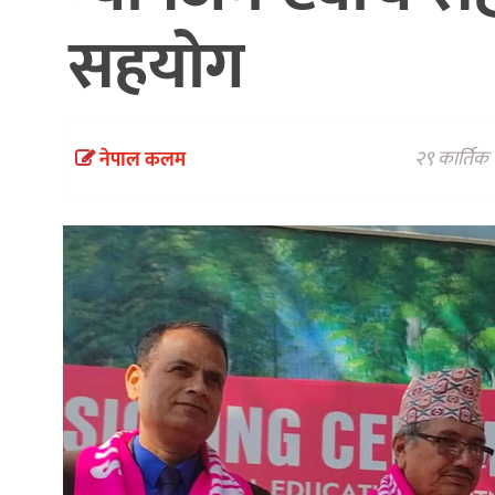
सहयोग
२९ कार्तिक 
नेपाल कलम