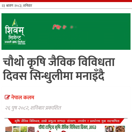
आर्थिक
खेलकुद
भिडियो
विविध
चौथो कृषि जैविक विविधता
दिवस सिन्धुलीमा मनाइँदै
नेपाल कलम
२६ पुष २०८२, शनिबार प्रकाशित