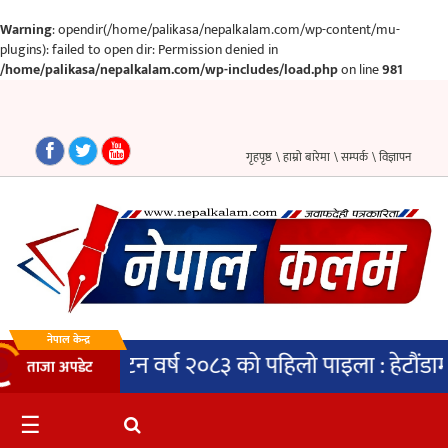
Warning
: opendir(/home/palikasa/nepalkalam.com/wp-content/mu-
plugins): failed to open dir: Permission denied in
/home/palikasa/nepalkalam.com/wp-includes/load.php
on line
981
गृहपृष्ठ
समाचार
गृहपृष्ठ
\ हाम्रो बारेमा
\ सम्पर्क
\ विज्ञापन
राजनीति
प्रदेश
पालिका
अन्तर्वार्ता
नेपाल केन्द्र
पर्यटन वर्ष २०८३ को पहिलो पाइला : हेटौंडामा ‘शून
ताजा अपडेट
मनोरञ्जन
साहित्य
☰