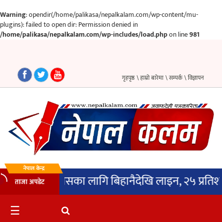
Warning
: opendir(/home/palikasa/nepalkalam.com/wp-content/mu-
plugins): failed to open dir: Permission denied in
/home/palikasa/nepalkalam.com/wp-includes/load.php
on line
981
गृहपृष्ठ
समाचार
गृहपृष्ठ
\ हाम्रो बारेमा
\ सम्पर्क
\ विज्ञापन
राजनीति
प्रदेश
पालिका
अन्तर्वार्ता
नेपाल केन्द्र
ौंडामा ग्यासका लागि बिहानैदेखि लाइन, २५ प्रतिशतले बढ
ताजा अपडेट
मनोरञ्जन
साहित्य
☰