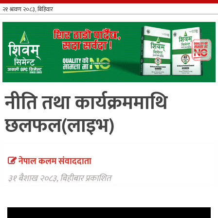
आर्थिक
खेलकुद
भिडियो
विविध
नीति तथा कार्यक्रममाथि
छलफल(लाइभ)
नेपाल कलम संवाददाता
३१ बैशाख २०८३, बिहीबार प्रकाशित