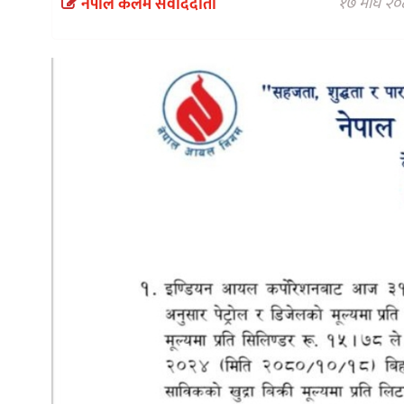
१७ माघ २०८
नेपाल कलम संवाददाता