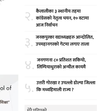
२.
कैलालीका ३ स्थानीय तहमा
कांग्रेसको नेतृत्व चयन, १० वटामा
आज निर्वाचन
३.
जनकपुरका वडाध्यक्षहरु आन्दोलित,
उपमहानगरको गेटमा लगाए ताला
४.
जनगणना ८० प्रतिशत सकियो,
लिम्पियाधुराको अन्यौल कायमै
५.
उत्तरी गोरखा र उपल्लो डोल्पा जिल्ला
कि मध्यहिमाली राज्य ?
धेरै पढिएको