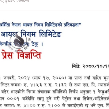
०, बुधबार प्रकाशित