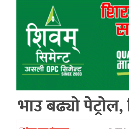
आर्थिक
खेलकुद
भिडियो
विविध
भाउ बढ्यो पेट्रोल