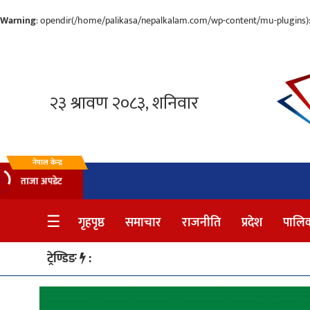
Warning
: opendir(/home/palikasa/nepalkalam.com/wp-content/mu-plugins): f
गृहपृष्ठ
समाचार
राजनीति
प्रदेश
नेपाल केन्द्र
ताजा अपडेट
पालिका
☰
गृहपृष्ठ
समाचार
राजनीति
प्रदेश
पालि
अन्तर्वार्ता
मनोरञ्जन
ट्रेण्डिङ
:
साहित्य