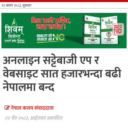
आर्थिक
खेलकुद
भिडियो
विविध
अनलाइन सट्टेबाजी एप र
वेबसाइट सात हजारभन्दा बढी
नेपालमा बन्द
नेपाल कलम संवाददाता
२२ चैत्र २०८२, आईतवार प्रकाशित