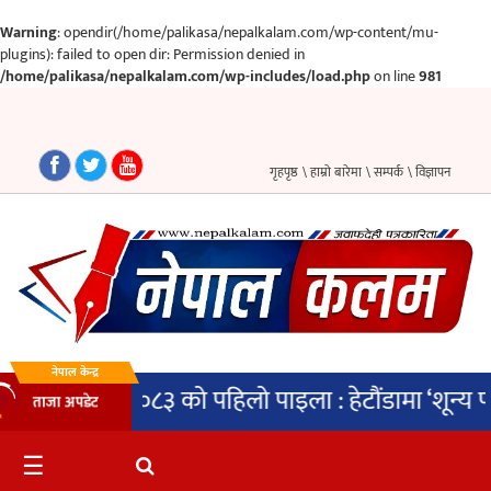
Warning
: opendir(/home/palikasa/nepalkalam.com/wp-content/mu-
plugins): failed to open dir: Permission denied in
/home/palikasa/nepalkalam.com/wp-includes/load.php
on line
981
गृहपृष्ठ
समाचार
गृहपृष्ठ
\ हाम्रो बारेमा
\ सम्पर्क
\ विज्ञापन
राजनीति
प्रदेश
पालिका
अन्तर्वार्ता
नेपाल केन्द्र
 वर्ष २०८३ को पहिलो पाइला : हेटौंडामा ‘शून्य फोहोर’
ताजा अपडेट
मनोरञ्जन
साहित्य
☰