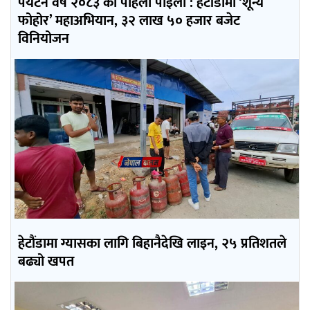
पर्यटन वर्ष २०८३ को पहिलो पाइला : हेटौंडामा ‘शून्य
फोहोर’ महाअभियान, ३२ लाख ५० हजार बजेट
विनियोजन
हेटौंडामा ग्यासका लागि बिहानैदेखि लाइन, २५ प्रतिशतले
बढ्यो खपत